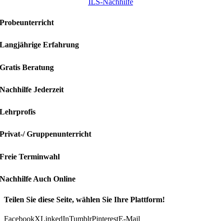
ILS-Nachhilfe
Probeunterricht
Langjährige Erfahrung
Gratis Beratung
Nachhilfe Jederzeit
Lehrprofis
Privat-/ Gruppenunterricht
Freie Terminwahl
Nachhilfe Auch Online
Teilen Sie diese Seite, wählen Sie Ihre Plattform!
Facebook
X
LinkedIn
Tumblr
Pinterest
E-Mail