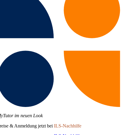
yTutor im neuen Look
reise & Anmeldung jetzt bei
ILS-Nachhilfe