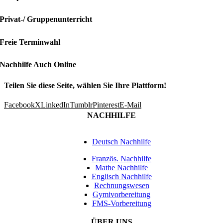
Privat-/ Gruppenunterricht
Freie Terminwahl
Nachhilfe Auch Online
Teilen Sie diese Seite, wählen Sie Ihre Plattform!
Facebook
X
LinkedIn
Tumblr
Pinterest
E-Mail
NACHHILFE
Deutsch Nachhilfe
Französ. Nachhilfe
Mathe Nachhilfe
Englisch Nachhilfe
Rechnungswesen
Gymivorbereitung
FMS-Vorbereitung
ÜBER UNS