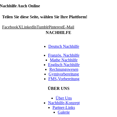
Nachhilfe Auch Online
Teilen Sie diese Seite, wählen Sie Ihre Plattform!
Facebook
X
LinkedIn
Tumblr
Pinterest
E-Mail
NACHHILFE
Deutsch Nachhilfe
Französ. Nachhilfe
Mathe Nachhilfe
Englisch Nachhilfe
Rechnungswesen
Gymivorbereitung
FMS-Vorbereitung
ÜBER UNS
Über Uns
Nachhilfe-Konzept
Partner-Links
Galerie